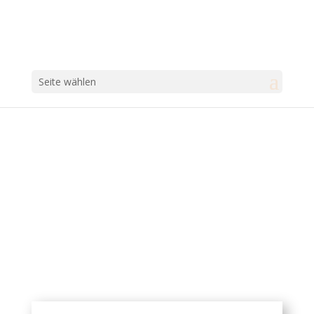
Seite wählen
Instagram